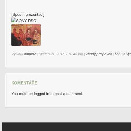
[Spustit prezentaci]
Vytvořil
adminZ
| Květen 21, 2015 v 10:43 pm |
Žádný příspěvek
|
Minulá vý
KOMENTÁŘE
You must be
logged in
to post a comment.